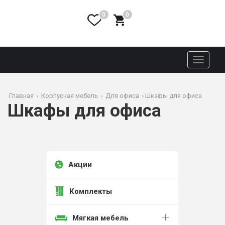
0
0
Toggle
navigati
Главная
Корпусная мебель
Для офиса
Шкафы для офиса
Шкафы для офиса
Акции
Комплекты
Мягкая мебель