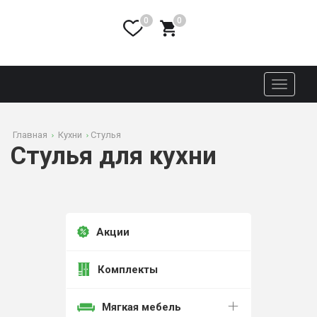
0
0
Toggle
navigati
Главная
Кухни
Стулья
Стулья для кухни
Акции
Комплекты
Мягкая мебель