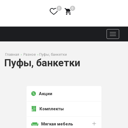
0
0
Toggle
navigati
Главная
Разное
Пуфы, банкетки
Пуфы, банкетки
Акции
Комплекты
Мягкая мебель